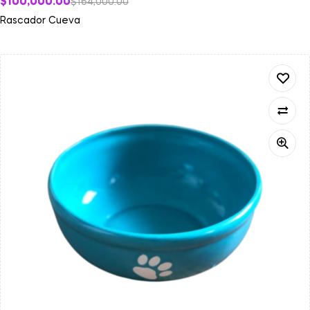
$
100,000.00
$
164,000.00
Rascador Cueva