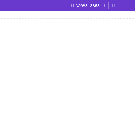
3208813658
ontrado productos que coincidan con tu selección.