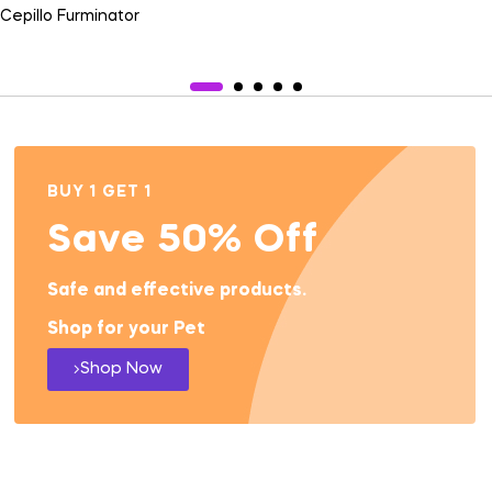
Cepillo Furminator
BUY 1 GET 1
Save 50% Off
Safe and effective products.
Shop for your Pet
Shop Now