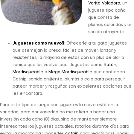
Varita Voladora
, un
juguete tipo caña
que consta de
plumas coloridas y un
sonido atrayente.
Juguetes ¨como nuevos¨:
Ofrecerle a tu gato juguetes
que asemejan la presa, fáciles de mover, lanzar y
resistentes, la mayoría de estos con un plus de olor o
sonido que los vuelva loco. Juguetes como
Ratón
,
Mordisqueable
o
Mega Mordisqueable
que contienen
Catnip, sonido crujiente, plumas o cola para perseguir,
patear, morder y rasguñar, son excelentes opciones que
les encantara.
Para este tipo de juego con juguetes la clave está en la
variedad, pero por variedad no me refiero a hacer una
inversión cada ocho (8) días, sino de mantener siempre
interesantes los juguetes actuales, rotarlos durante días para
evitar la monotonía y ponerles
catnip
para reactivar su poder